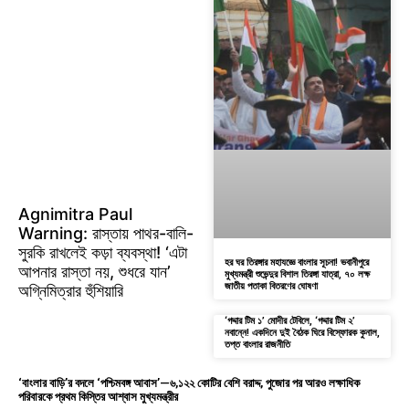
Agnimitra Paul
Warning: রাস্তায় পাথর-বালি-
সুরকি রাখলেই কড়া ব্যবস্থা! ‘এটা
হর ঘর তিরঙ্গার মহাযজ্ঞে বাংলার সূচনা! ভবানীপুরে
আপনার রাস্তা নয়, শুধরে যান’
মুখ্যমন্ত্রী শুভেন্দুর বিশাল তিরঙ্গা যাত্রা, ৭০ লক্ষ
জাতীয় পতাকা বিতরণের ঘোষণা
অগ্নিমিত্রার হুঁশিয়ারি
‘গদ্দার টিম ১’ মোদীর টেবিলে, ‘গদ্দার টিম ২’
নবান্নে! একদিনে দুই বৈঠক ঘিরে বিস্ফোরক কুনাল,
তপ্ত বাংলার রাজনীতি
‘বাংলার বাড়ি’র বদলে ‘পশ্চিমবঙ্গ আবাস’—৬,১২২ কোটির বেশি বরাদ্দ, পুজোর পর আরও লক্ষাধিক
পরিবারকে প্রথম কিস্তির আশ্বাস মুখ্যমন্ত্রীর