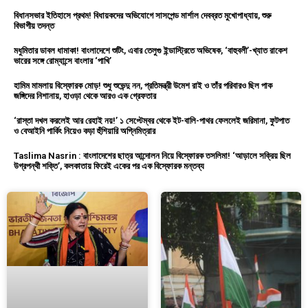
বিধানসভার ইতিহাসে প্রথম! বিধায়কদের অভিযোগে সাসপেন্ড মার্শাল দেবব্রত মুখোপাধ্যায়, শুরু
বিভাগীয় তদন্ত
মধুমিতার ডাবল ধামাকা! বাংলাদেশে শুটিং, এবার তেলুগু ইন্ডাস্ট্রিতে অভিষেক, ‘বাহুবলী’-খ্যাত রাকেশ
ভারের সঙ্গে রোম্যান্সে বাংলার ‘পাখি’
হামিম মামলায় বিস্ফোরক মোড়! শুধু শুভেন্দু নন, প্রতিমন্ত্রী উমেশ রাই ও তাঁর পরিবারও ছিল পাক
জঙ্গিদের নিশানায়, হাওড়া থেকে আরও এক গ্রেফতার
‘রাস্তা দখল করলেই আর রেহাই নয়!’ ১ সেপ্টেম্বর থেকে ইট-বালি-পাথর ফেললেই জরিমানা, ফুটপাত
ও বেআইনি পার্কিং নিয়েও কড়া হুঁশিয়ারি অগ্নিমিত্রার
Taslima Nasrin : বাংলাদেশের ছাত্র আন্দোলন নিয়ে বিস্ফোরক তসলিমা! ‘আড়ালে সক্রিয় ছিল
উগ্রপন্থী শক্তি’, কলকাতায় ফিরেই একের পর এক বিস্ফোরক মন্তব্য