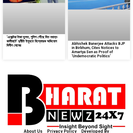
‘এজেন্টরা টাকা তুলত, পুলিশ পৌঁছে দিত নবান্ন-
কালীঘাটে’ দুর্নীতি ইস্যুতে বিস্ফোরক অভিযোগ
Abhishek Banerjee Attacks BJP
দিলীপ ঘোষের
in Birbhum, Cites Notices to
Amartya Sen as Proof of
‘Undemocratic Politics’
About Us
Privacy Policy
Developed By