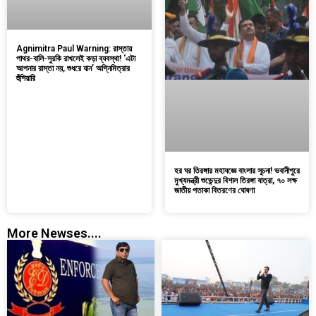
Agnimitra Paul Warning: রাস্তায়
পাথর-বালি-সুরকি রাখলেই কড়া ব্যবস্থা! ‘এটা
আপনার রাস্তা নয়, শুধরে যান’ অগ্নিমিত্রার
হুঁশিয়ারি
হর ঘর তিরঙ্গার মহাযজ্ঞে বাংলার সূচনা! ভবানীপুরে
মুখ্যমন্ত্রী শুভেন্দুর বিশাল তিরঙ্গা যাত্রা, ৭০ লক্ষ
জাতীয় পতাকা বিতরণের ঘোষণা
More Newses....