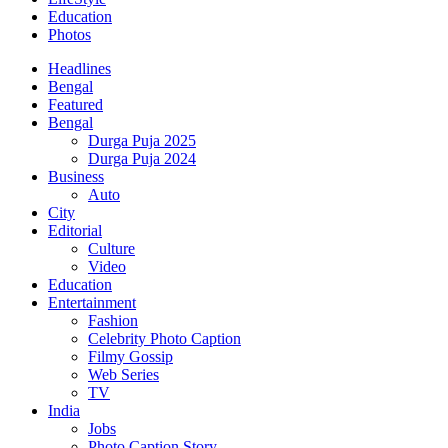
Education
Photos
Headlines
Bengal
Featured
Bengal
Durga Puja 2025
Durga Puja 2024
Business
Auto
City
Editorial
Culture
Video
Education
Entertainment
Fashion
Celebrity Photo Caption
Filmy Gossip
Web Series
TV
India
Jobs
Photo Caption Story