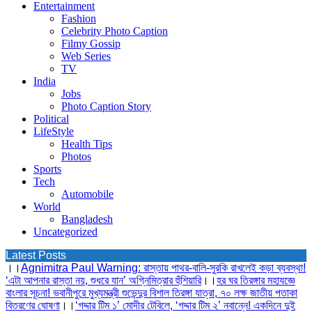
Entertainment
Fashion
Celebrity Photo Caption
Filmy Gossip
Web Series
TV
India
Jobs
Photo Caption Story
Political
LifeStyle
Health Tips
Photos
Sports
Tech
Automobile
World
Bangladesh
Uncategorized
Latest Posts
।।
Agnimitra Paul Warning: রাস্তায় পাথর-বালি-সুরকি রাখলেই কড়া ব্যবস্থা!
‘এটা আপনার রাস্তা নয়, শুধরে যান’ অগ্নিমিত্রার হুঁশিয়ারি
।।
হর ঘর তিরঙ্গার মহাযজ্ঞে
বাংলার সূচনা! ভবানীপুরে মুখ্যমন্ত্রী শুভেন্দুর বিশাল তিরঙ্গা যাত্রা, ৭০ লক্ষ জাতীয় পতাকা
বিতরণের ঘোষণা
।।
‘গদ্দার টিম ১’ মোদীর টেবিলে, ‘গদ্দার টিম ২’ নবান্নে! একদিনে দুই