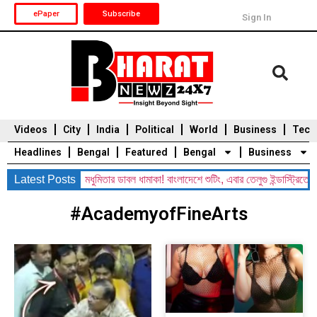
ePaper
Subscribe
Sign In
Videos
City
India
Political
World
Business
Tech
Headlines
Bengal
Featured
Bengal
Business
ভাগীয় তদন্ত
Latest Posts
।।
মধুমিতার ডাবল ধামাকা! বাংলাদেশে শুটিং, এবার তেলুগু ইন্ডাস্ট্রিতে অভ
Durga Puja 2025
Auto
Du
#AcademyofFineArts