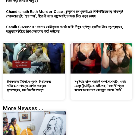
দিনই কড়া হুঁশিয়ারি শুভেন্দুর
Chandranath Rath Murder Case : চন্দ্রনাথ রথ খুনকাণ্ডে সিবিআইয়ের বড় সাফল্য!
গ্রেফতার দুই ‘মূল মাথা’, বিরোধী দলের ল্যান্ডলাইন নম্বর ঘিরে নতুন রহস্য
Samik Suvendu : বাংলায় কেমিক্যাল পার্কের দাবি! সিঙ্গুর-দুর্গাপুর-হলদিয়া নিয়ে বড় প্রস্তাব,
শুভেন্দুকে চিঠিতে শিল্প ফেরানোর বার্তা শমীকের
বিধানসভার ইতিহাসে প্রথম! বিধায়কদের
মধুমিতার ডাবল ধামাকা! বাংলাদেশে শুটিং, এবার
অভিযোগে সাসপেন্ড মার্শাল দেবব্রত
তেলুগু ইন্ডাস্ট্রিতে অভিষেক, ‘বাহুবলী’-খ্যাত
মুখোপাধ্যায়, শুরু বিভাগীয় তদন্ত
রাকেশ ভারের সঙ্গে রোম্যান্সে বাংলার ‘পাখি’
More Newses....