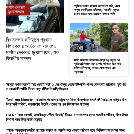
মধুমিতার ডাবল ধামাকা! বাংলাদেশে শুটিং, এবার
তেলুগু ইন্ডাস্ট্রিতে অভিষেক, ‘বাহুবলী’-খ্যাত
রাকেশ ভারের সঙ্গে রোম্যান্সে বাংলার ‘পাখি’
বিধানসভার ইতিহাসে প্রথম!
বিধায়কদের অভিযোগে সাসপেন্ড
মার্শাল দেবব্রত মুখোপাধ্যায়, শুরু
বিভাগীয় তদন্ত
হামিম মামলায় বিস্ফোরক মোড়! শুধু শুভেন্দু নন,
প্রতিমন্ত্রী উমেশ রাই ও তাঁর পরিবারও ছিল পাক
জঙ্গিদের নিশানায়, হাওড়া থেকে আরও এক
গ্রেফতার
‘রাস্তা দখল করলেই আর রেহাই নয়!’ ১ সেপ্টেম্বর থেকে ইট-বালি-পাথর ফেললেই জরিমানা, ফুটপাত
ও বেআইনি পার্কিং নিয়েও কড়া হুঁশিয়ারি অগ্নিমিত্রার
Taslima Nasrin : বাংলাদেশের ছাত্র আন্দোলন নিয়ে বিস্ফোরক তসলিমা! ‘আড়ালে সক্রিয় ছিল
উগ্রপন্থী শক্তি’, কলকাতায় ফিরেই একের পর এক বিস্ফোরক মন্তব্য
CAA : ‘কথা রেখেছি, নাগরিকত্ব পৌঁছে দিয়েছি’ সিএএ-র শংসাপত্র হাতে শতাধিক পরিবার, বিরোধীদের
নিশানা করে তীব্র বার্তা শুভেন্দুর
‘অবৈধ অনুপ্রবেশকারীরা বাংলায় থাকবে না, যাচাই করে ফেরত পাঠানো হবে’ ডিজিটাল জনগণনা শুরুর