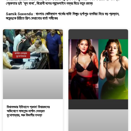
গ্রেফতার দুই ‘মূল মাথা’, বিরোধী দলের ল্যান্ডলাইন নম্বর ঘিরে নতুন রহস্য
Samik Suvendu : বাংলায় কেমিক্যাল পার্কের দাবি! সিঙ্গুর-দুর্গাপুর-হলদিয়া নিয়ে বড় প্রস্তাব,
শুভেন্দুকে চিঠিতে শিল্প ফেরানোর বার্তা শমীকের
বিধানসভার ইতিহাসে প্রথম! বিধায়কদের
অভিযোগে সাসপেন্ড মার্শাল দেবব্রত
মুখোপাধ্যায়, শুরু বিভাগীয় তদন্ত