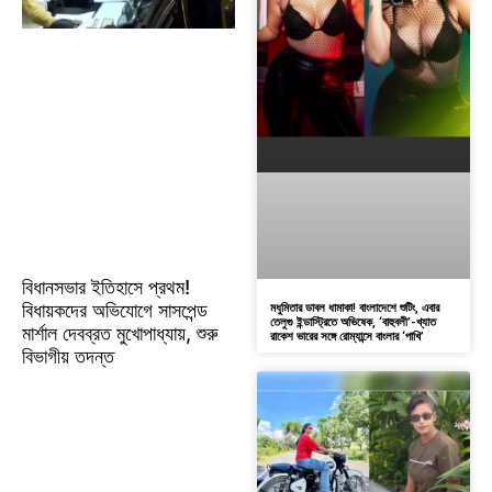
বিধানসভার ইতিহাসে প্রথম!
বিধায়কদের অভিযোগে সাসপেন্ড
মধুমিতার ডাবল ধামাকা! বাংলাদেশে শুটিং, এবার
তেলুগু ইন্ডাস্ট্রিতে অভিষেক, ‘বাহুবলী’-খ্যাত
মার্শাল দেবব্রত মুখোপাধ্যায়, শুরু
রাকেশ ভারের সঙ্গে রোম্যান্সে বাংলার ‘পাখি’
বিভাগীয় তদন্ত