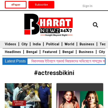
ePaper
Subscribe
Sign In
Videos
City
India
Political
World
Business
Tech
Headlines
Bengal
Featured
Bengal
Business
City
Latest Posts
বিধানসভার ইতিহাসে প্রথম! বিধায়কদের অভিযোগে সাসপেন্ড মার্শা
Durga Puja 2025
Auto
Du
#actressbikini