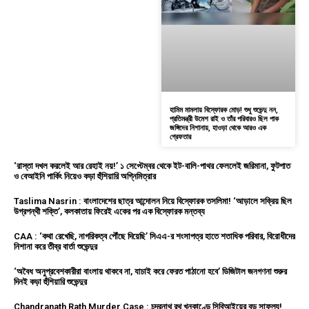
হামিম মামলায় বিস্ফোরক মোড়! শুধু শুভেন্দু নন,
প্রতিমন্ত্রী উমেশ রাই ও তাঁর পরিবারও ছিল পাক
জঙ্গিদের নিশানায়, হাওড়া থেকে আরও এক
গ্রেফতার
‘রাস্তা দখল করলেই আর রেহাই নয়!’ ১ সেপ্টেম্বর থেকে ইট-বালি-পাথর ফেললেই জরিমানা, ফুটপাত
ও বেআইনি পার্কিং নিয়েও কড়া হুঁশিয়ারি অগ্নিমিত্রার
Taslima Nasrin : বাংলাদেশের ছাত্র আন্দোলন নিয়ে বিস্ফোরক তসলিমা! ‘আড়ালে সক্রিয় ছিল
উগ্রপন্থী শক্তি’, কলকাতায় ফিরেই একের পর এক বিস্ফোরক মন্তব্য
CAA : ‘কথা রেখেছি, নাগরিকত্ব পৌঁছে দিয়েছি’ সিএএ-র শংসাপত্র হাতে শতাধিক পরিবার, বিরোধীদের
নিশানা করে তীব্র বার্তা শুভেন্দুর
‘অবৈধ অনুপ্রবেশকারীরা বাংলায় থাকবে না, যাচাই করে ফেরত পাঠানো হবে’ ডিজিটাল জনগণনা শুরুর
দিনই কড়া হুঁশিয়ারি শুভেন্দুর
Chandranath Rath Murder Case : চন্দ্রনাথ রথ খুনকাণ্ডে সিবিআইয়ের বড় সাফল্য!