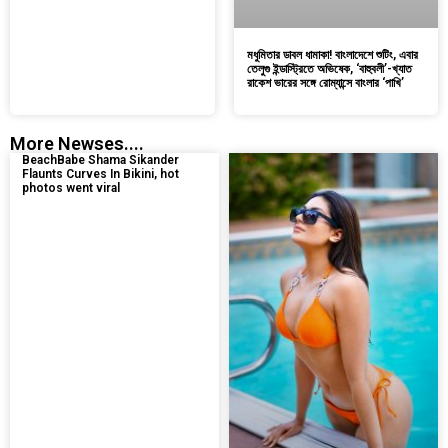
মধুমিতার ডাবল ধামাকা! বাংলাদেশে শুটিং, এবার
তেলুগু ইন্ডাস্ট্রিতে অভিষেক, ‘বাহুবলী’-খ্যাত
রাকেশ ভারের সঙ্গে রোম্যান্সে বাংলার ‘পাখি’
More Newses....
BeachBabe Shama Sikander
Flaunts Curves In Bikini, hot
photos went viral