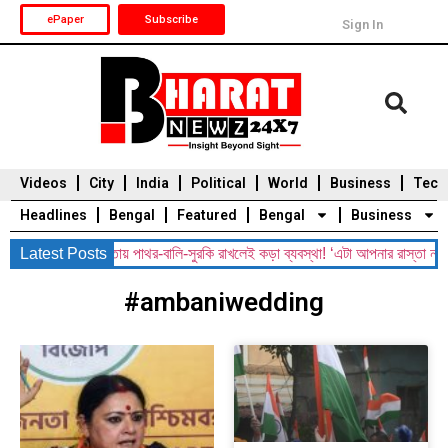
ePaper
Subscribe
Sign In
Videos
City
India
Political
World
Business
Tech
Headlines
Bengal
Featured
Bengal
Business
arning: রাস্তায় পাথর-বালি-সুরকি রাখলেই কড়া ব্যবস্থা! ‘এটা আপনার রাস্তা নয়, শুধরে
Latest Posts
Durga Puja 2025
Auto
Du
#ambaniwedding