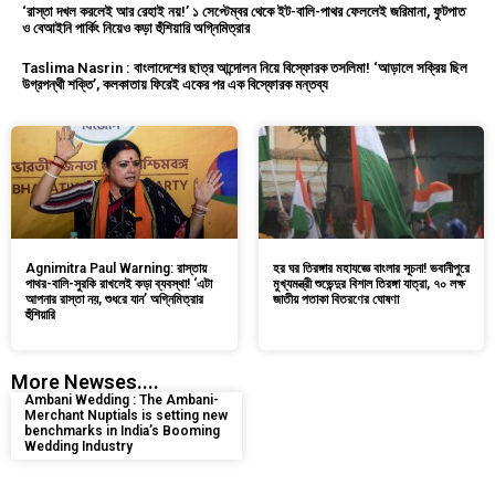
‘রাস্তা দখল করলেই আর রেহাই নয়!’ ১ সেপ্টেম্বর থেকে ইট-বালি-পাথর ফেললেই জরিমানা, ফুটপাত
ও বেআইনি পার্কিং নিয়েও কড়া হুঁশিয়ারি অগ্নিমিত্রার
Taslima Nasrin : বাংলাদেশের ছাত্র আন্দোলন নিয়ে বিস্ফোরক তসলিমা! ‘আড়ালে সক্রিয় ছিল
উগ্রপন্থী শক্তি’, কলকাতায় ফিরেই একের পর এক বিস্ফোরক মন্তব্য
Agnimitra Paul Warning: রাস্তায়
হর ঘর তিরঙ্গার মহাযজ্ঞে বাংলার সূচনা! ভবানীপুরে
পাথর-বালি-সুরকি রাখলেই কড়া ব্যবস্থা! ‘এটা
মুখ্যমন্ত্রী শুভেন্দুর বিশাল তিরঙ্গা যাত্রা, ৭০ লক্ষ
আপনার রাস্তা নয়, শুধরে যান’ অগ্নিমিত্রার
জাতীয় পতাকা বিতরণের ঘোষণা
হুঁশিয়ারি
More Newses....
Ambani Wedding : The Ambani-
Merchant Nuptials is setting new
benchmarks in India’s Booming
Wedding Industry