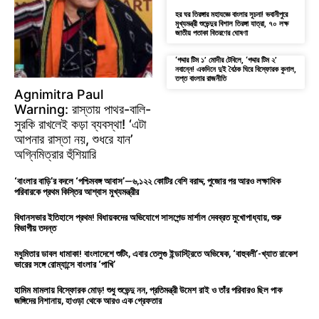
হর ঘর তিরঙ্গার মহাযজ্ঞে বাংলার সূচনা! ভবানীপুরে
মুখ্যমন্ত্রী শুভেন্দুর বিশাল তিরঙ্গা যাত্রা, ৭০ লক্ষ
জাতীয় পতাকা বিতরণের ঘোষণা
‘গদ্দার টিম ১’ মোদীর টেবিলে, ‘গদ্দার টিম ২’
নবান্নে! একদিনে দুই বৈঠক ঘিরে বিস্ফোরক কুনাল,
তপ্ত বাংলার রাজনীতি
Agnimitra Paul
Warning: রাস্তায় পাথর-বালি-
সুরকি রাখলেই কড়া ব্যবস্থা! ‘এটা
আপনার রাস্তা নয়, শুধরে যান’
অগ্নিমিত্রার হুঁশিয়ারি
‘বাংলার বাড়ি’র বদলে ‘পশ্চিমবঙ্গ আবাস’—৬,১২২ কোটির বেশি বরাদ্দ, পুজোর পর আরও লক্ষাধিক
পরিবারকে প্রথম কিস্তির আশ্বাস মুখ্যমন্ত্রীর
বিধানসভার ইতিহাসে প্রথম! বিধায়কদের অভিযোগে সাসপেন্ড মার্শাল দেবব্রত মুখোপাধ্যায়, শুরু
বিভাগীয় তদন্ত
মধুমিতার ডাবল ধামাকা! বাংলাদেশে শুটিং, এবার তেলুগু ইন্ডাস্ট্রিতে অভিষেক, ‘বাহুবলী’-খ্যাত রাকেশ
ভারের সঙ্গে রোম্যান্সে বাংলার ‘পাখি’
হামিম মামলায় বিস্ফোরক মোড়! শুধু শুভেন্দু নন, প্রতিমন্ত্রী উমেশ রাই ও তাঁর পরিবারও ছিল পাক
জঙ্গিদের নিশানায়, হাওড়া থেকে আরও এক গ্রেফতার