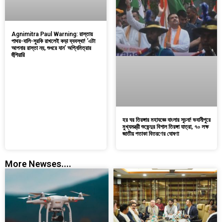
Agnimitra Paul Warning: রাস্তায়
পাথর-বালি-সুরকি রাখলেই কড়া ব্যবস্থা! ‘এটা
আপনার রাস্তা নয়, শুধরে যান’ অগ্নিমিত্রার
হুঁশিয়ারি
হর ঘর তিরঙ্গার মহাযজ্ঞে বাংলার সূচনা! ভবানীপুরে
মুখ্যমন্ত্রী শুভেন্দুর বিশাল তিরঙ্গা যাত্রা, ৭০ লক্ষ
জাতীয় পতাকা বিতরণের ঘোষণা
More Newses....