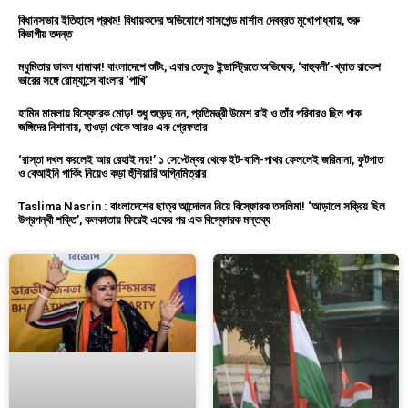
বিধানসভার ইতিহাসে প্রথম! বিধায়কদের অভিযোগে সাসপেন্ড মার্শাল দেবব্রত মুখোপাধ্যায়, শুরু
বিভাগীয় তদন্ত
মধুমিতার ডাবল ধামাকা! বাংলাদেশে শুটিং, এবার তেলুগু ইন্ডাস্ট্রিতে অভিষেক, ‘বাহুবলী’-খ্যাত রাকেশ
ভারের সঙ্গে রোম্যান্সে বাংলার ‘পাখি’
হামিম মামলায় বিস্ফোরক মোড়! শুধু শুভেন্দু নন, প্রতিমন্ত্রী উমেশ রাই ও তাঁর পরিবারও ছিল পাক
জঙ্গিদের নিশানায়, হাওড়া থেকে আরও এক গ্রেফতার
‘রাস্তা দখল করলেই আর রেহাই নয়!’ ১ সেপ্টেম্বর থেকে ইট-বালি-পাথর ফেললেই জরিমানা, ফুটপাত
ও বেআইনি পার্কিং নিয়েও কড়া হুঁশিয়ারি অগ্নিমিত্রার
Taslima Nasrin : বাংলাদেশের ছাত্র আন্দোলন নিয়ে বিস্ফোরক তসলিমা! ‘আড়ালে সক্রিয় ছিল
উগ্রপন্থী শক্তি’, কলকাতায় ফিরেই একের পর এক বিস্ফোরক মন্তব্য