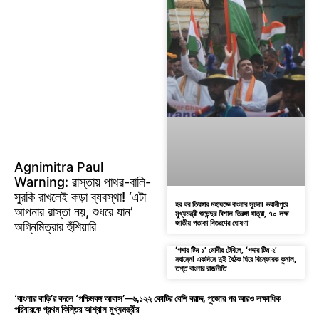
Agnimitra Paul
Warning: রাস্তায় পাথর-বালি-
সুরকি রাখলেই কড়া ব্যবস্থা! ‘এটা
হর ঘর তিরঙ্গার মহাযজ্ঞে বাংলার সূচনা! ভবানীপুরে
আপনার রাস্তা নয়, শুধরে যান’
মুখ্যমন্ত্রী শুভেন্দুর বিশাল তিরঙ্গা যাত্রা, ৭০ লক্ষ
জাতীয় পতাকা বিতরণের ঘোষণা
অগ্নিমিত্রার হুঁশিয়ারি
‘গদ্দার টিম ১’ মোদীর টেবিলে, ‘গদ্দার টিম ২’
নবান্নে! একদিনে দুই বৈঠক ঘিরে বিস্ফোরক কুনাল,
তপ্ত বাংলার রাজনীতি
‘বাংলার বাড়ি’র বদলে ‘পশ্চিমবঙ্গ আবাস’—৬,১২২ কোটির বেশি বরাদ্দ, পুজোর পর আরও লক্ষাধিক
পরিবারকে প্রথম কিস্তির আশ্বাস মুখ্যমন্ত্রীর