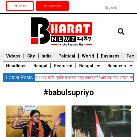
ePaper
Subscribe
Sign In
Videos
City
India
Political
World
Business
Tech
Headlines
Bengal
Featured
Bengal
Business
ning: রাস্তায় পাথর-বালি-সুরকি রাখলেই কড়া ব্যবস্থা! ‘এটা আপনার রাস্তা নয়, শুধরে য
Latest Posts
Durga Puja 2025
Auto
Du
#babulsupriyo