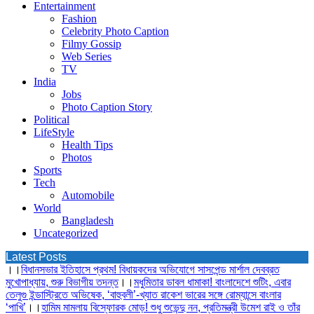
Entertainment
Fashion
Celebrity Photo Caption
Filmy Gossip
Web Series
TV
India
Jobs
Photo Caption Story
Political
LifeStyle
Health Tips
Photos
Sports
Tech
Automobile
World
Bangladesh
Uncategorized
Latest Posts
।।
বিধানসভার ইতিহাসে প্রথম! বিধায়কদের অভিযোগে সাসপেন্ড মার্শাল দেবব্রত
মুখোপাধ্যায়, শুরু বিভাগীয় তদন্ত
।।
মধুমিতার ডাবল ধামাকা! বাংলাদেশে শুটিং, এবার
তেলুগু ইন্ডাস্ট্রিতে অভিষেক, ‘বাহুবলী’-খ্যাত রাকেশ ভারের সঙ্গে রোম্যান্সে বাংলার
‘পাখি’
।।
হামিম মামলায় বিস্ফোরক মোড়! শুধু শুভেন্দু নন, প্রতিমন্ত্রী উমেশ রাই ও তাঁর