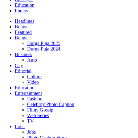
Education
Photos
Headlines
Bengal
Featured
Bengal
Durga Puja 2025
Durga Puja 2024
Business
Auto
City
Editorial
Culture
Video
Education
Entertainment
Fashion
Celebrity Photo Caption
Filmy Gossip
Web Series
TV
India
Jobs
Photo Caption Story