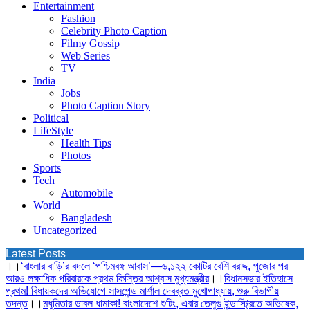
Entertainment
Fashion
Celebrity Photo Caption
Filmy Gossip
Web Series
TV
India
Jobs
Photo Caption Story
Political
LifeStyle
Health Tips
Photos
Sports
Tech
Automobile
World
Bangladesh
Uncategorized
Latest Posts
।।
‘বাংলার বাড়ি’র বদলে ‘পশ্চিমবঙ্গ আবাস’—৬,১২২ কোটির বেশি বরাদ্দ, পুজোর পর
আরও লক্ষাধিক পরিবারকে প্রথম কিস্তির আশ্বাস মুখ্যমন্ত্রীর
।।
বিধানসভার ইতিহাসে
প্রথম! বিধায়কদের অভিযোগে সাসপেন্ড মার্শাল দেবব্রত মুখোপাধ্যায়, শুরু বিভাগীয়
তদন্ত
।।
মধুমিতার ডাবল ধামাকা! বাংলাদেশে শুটিং, এবার তেলুগু ইন্ডাস্ট্রিতে অভিষেক,