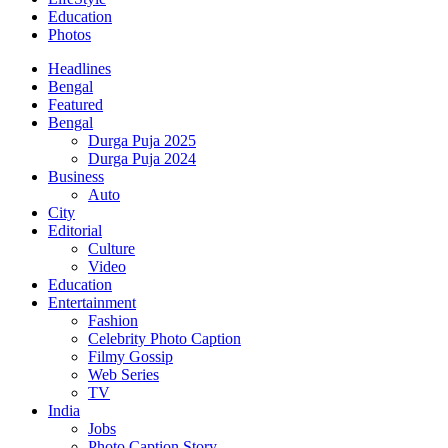
Education
Photos
Headlines
Bengal
Featured
Bengal
Durga Puja 2025
Durga Puja 2024
Business
Auto
City
Editorial
Culture
Video
Education
Entertainment
Fashion
Celebrity Photo Caption
Filmy Gossip
Web Series
TV
India
Jobs
Photo Caption Story