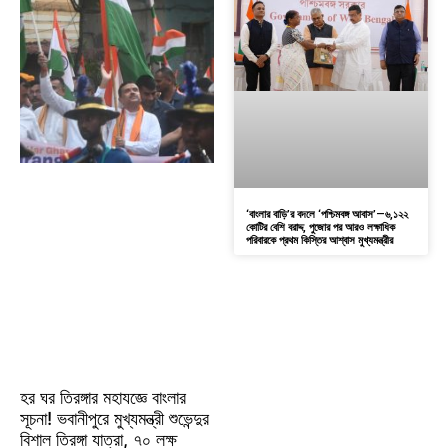
‘বাংলার বাড়ি’র বদলে ‘পশ্চিমবঙ্গ আবাস’—৬,১২২
কোটির বেশি বরাদ্দ, পুজোর পর আরও লক্ষাধিক
পরিবারকে প্রথম কিস্তির আশ্বাস মুখ্যমন্ত্রীর
হর ঘর তিরঙ্গার মহাযজ্ঞে বাংলার
সূচনা! ভবানীপুরে মুখ্যমন্ত্রী শুভেন্দুর
বিশাল তিরঙ্গা যাত্রা, ৭০ লক্ষ