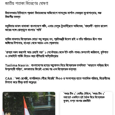
জাতীয় পতাকা বিতরণের ঘোষণা
বিধানসভার ইতিহাসে প্রথম! বিধায়কদের অভিযোগে সাসপেন্ড মার্শাল দেবব্রত মুখোপাধ্যায়, শুরু
বিভাগীয় তদন্ত
মধুমিতার ডাবল ধামাকা! বাংলাদেশে শুটিং, এবার তেলুগু ইন্ডাস্ট্রিতে অভিষেক, ‘বাহুবলী’-খ্যাত রাকেশ
ভারের সঙ্গে রোম্যান্সে বাংলার ‘পাখি’
হামিম মামলায় বিস্ফোরক মোড়! শুধু শুভেন্দু নন, প্রতিমন্ত্রী উমেশ রাই ও তাঁর পরিবারও ছিল পাক
জঙ্গিদের নিশানায়, হাওড়া থেকে আরও এক গ্রেফতার
‘রাস্তা দখল করলেই আর রেহাই নয়!’ ১ সেপ্টেম্বর থেকে ইট-বালি-পাথর ফেললেই জরিমানা, ফুটপাত
ও বেআইনি পার্কিং নিয়েও কড়া হুঁশিয়ারি অগ্নিমিত্রার
Taslima Nasrin : বাংলাদেশের ছাত্র আন্দোলন নিয়ে বিস্ফোরক তসলিমা! ‘আড়ালে সক্রিয় ছিল
উগ্রপন্থী শক্তি’, কলকাতায় ফিরেই একের পর এক বিস্ফোরক মন্তব্য
CAA : ‘কথা রেখেছি, নাগরিকত্ব পৌঁছে দিয়েছি’ সিএএ-র শংসাপত্র হাতে শতাধিক পরিবার, বিরোধীদের
নিশানা করে তীব্র বার্তা শুভেন্দুর
‘গদ্দার টিম ১’ মোদীর টেবিলে, ‘গদ্দার টিম ২’
নবান্নে! একদিনে দুই বৈঠক ঘিরে বিস্ফোরক
কুনাল, তপ্ত বাংলার রাজনীতি