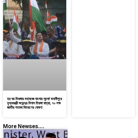
হর ঘর তিরঙ্গার মহাযজ্ঞে বাংলার সূচনা! ভবানীপুরে
মুখ্যমন্ত্রী শুভেন্দুর বিশাল তিরঙ্গা যাত্রা, ৭০ লক্ষ
জাতীয় পতাকা বিতরণের ঘোষণা
More Newses....