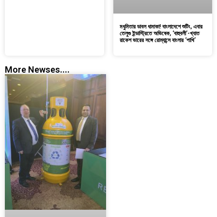
মধুমিতার ডাবল ধামাকা! বাংলাদেশে শুটিং, এবার
তেলুগু ইন্ডাস্ট্রিতে অভিষেক, ‘বাহুবলী’-খ্যাত
রাকেশ ভারের সঙ্গে রোম্যান্সে বাংলার ‘পাখি’
More Newses....