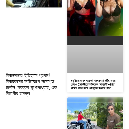
বিধানসভার ইতিহাসে প্রথম!
বিধায়কদের অভিযোগে সাসপেন্ড
মধুমিতার ডাবল ধামাকা! বাংলাদেশে শুটিং, এবার
তেলুগু ইন্ডাস্ট্রিতে অভিষেক, ‘বাহুবলী’-খ্যাত
মার্শাল দেবব্রত মুখোপাধ্যায়, শুরু
রাকেশ ভারের সঙ্গে রোম্যান্সে বাংলার ‘পাখি’
বিভাগীয় তদন্ত