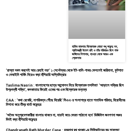
হামিম মামলায় বিস্ফোরক মোড়! শুধু শুভেন্দু নন,
প্রতিমন্ত্রী উমেশ রাই ও তাঁর পরিবারও ছিল পাক
জঙ্গিদের নিশানায়, হাওড়া থেকে আরও এক
গ্রেফতার
‘রাস্তা দখল করলেই আর রেহাই নয়!’ ১ সেপ্টেম্বর থেকে ইট-বালি-পাথর ফেললেই জরিমানা, ফুটপাত
ও বেআইনি পার্কিং নিয়েও কড়া হুঁশিয়ারি অগ্নিমিত্রার
Taslima Nasrin : বাংলাদেশের ছাত্র আন্দোলন নিয়ে বিস্ফোরক তসলিমা! ‘আড়ালে সক্রিয় ছিল
উগ্রপন্থী শক্তি’, কলকাতায় ফিরেই একের পর এক বিস্ফোরক মন্তব্য
CAA : ‘কথা রেখেছি, নাগরিকত্ব পৌঁছে দিয়েছি’ সিএএ-র শংসাপত্র হাতে শতাধিক পরিবার, বিরোধীদের
নিশানা করে তীব্র বার্তা শুভেন্দুর
‘অবৈধ অনুপ্রবেশকারীরা বাংলায় থাকবে না, যাচাই করে ফেরত পাঠানো হবে’ ডিজিটাল জনগণনা শুরুর
দিনই কড়া হুঁশিয়ারি শুভেন্দুর
Chandranath Rath Murder Case : চন্দ্রনাথ রথ খুনকাণ্ডে সিবিআইয়ের বড় সাফল্য!