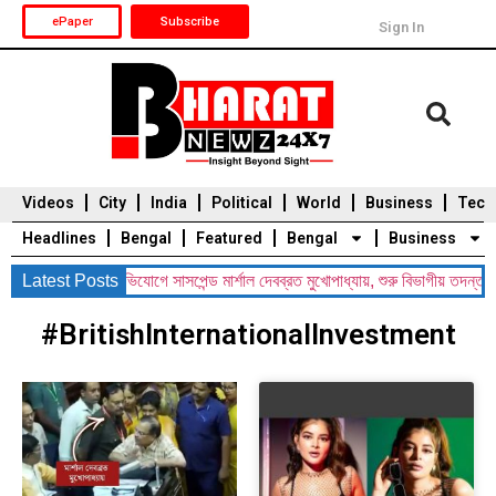
ePaper
Subscribe
Sign In
Videos
City
India
Political
World
Business
Tech
Headlines
Bengal
Featured
Bengal
Business
রথম! বিধায়কদের অভিযোগে সাসপেন্ড মার্শাল দেবব্রত মুখোপাধ্যায়, শুরু বিভাগীয় তদন্ত
Latest Posts
Durga Puja 2025
Auto
Du
#BritishInternationalInvestment