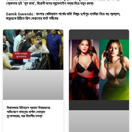
গ্রেফতার দুই ‘মূল মাথা’, বিরোধী দলের ল্যান্ডলাইন নম্বর ঘিরে নতুন রহস্য
Samik Suvendu : বাংলায় কেমিক্যাল পার্কের দাবি! সিঙ্গুর-দুর্গাপুর-হলদিয়া নিয়ে বড় প্রস্তাব,
শুভেন্দুকে চিঠিতে শিল্প ফেরানোর বার্তা শমীকের
বিধানসভার ইতিহাসে প্রথম! বিধায়কদের
অভিযোগে সাসপেন্ড মার্শাল দেবব্রত
মুখোপাধ্যায়, শুরু বিভাগীয় তদন্ত