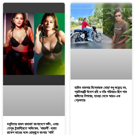
হামিম মামলায় বিস্ফোরক মোড়! শুধু শুভেন্দু নন,
প্রতিমন্ত্রী উমেশ রাই ও তাঁর পরিবারও ছিল পাক
জঙ্গিদের নিশানায়, হাওড়া থেকে আরও এক
গ্রেফতার
মধুমিতার ডাবল ধামাকা! বাংলাদেশে শুটিং, এবার
তেলুগু ইন্ডাস্ট্রিতে অভিষেক, ‘বাহুবলী’-খ্যাত
রাকেশ ভারের সঙ্গে রোম্যান্সে বাংলার ‘পাখি’