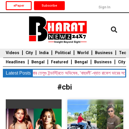
ePaper
Subscribe
Sign In
Videos
City
India
Political
World
Business
Tech
Headlines
Bengal
Featured
Bengal
Business
City
াংলাদেশে শুটিং, এবার তেলুগু ইন্ডাস্ট্রিতে অভিষেক, ‘বাহুবলী’-খ্যাত রাকেশ ভারের সঙ্গে রোম্য
Latest Posts
Durga Puja 2025
Auto
Du
#cbi