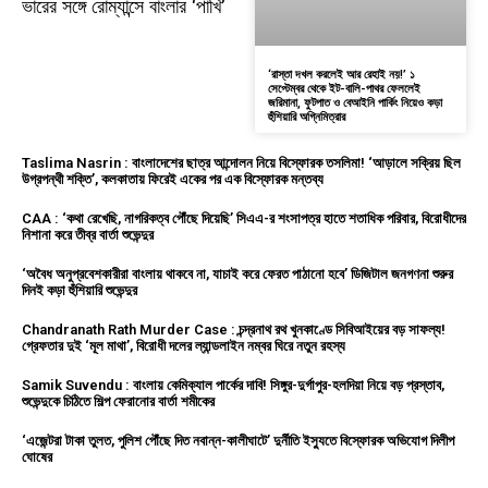
ভারের সঙ্গে রোম্যান্সে বাংলার ‘পাখি’
‘রাস্তা দখল করলেই আর রেহাই নয়!’ ১
সেপ্টেম্বর থেকে ইট-বালি-পাথর ফেললেই
জরিমানা, ফুটপাত ও বেআইনি পার্কিং নিয়েও কড়া
হুঁশিয়ারি অগ্নিমিত্রার
Taslima Nasrin : বাংলাদেশের ছাত্র আন্দোলন নিয়ে বিস্ফোরক তসলিমা! ‘আড়ালে সক্রিয় ছিল
উগ্রপন্থী শক্তি’, কলকাতায় ফিরেই একের পর এক বিস্ফোরক মন্তব্য
CAA : ‘কথা রেখেছি, নাগরিকত্ব পৌঁছে দিয়েছি’ সিএএ-র শংসাপত্র হাতে শতাধিক পরিবার, বিরোধীদের
নিশানা করে তীব্র বার্তা শুভেন্দুর
‘অবৈধ অনুপ্রবেশকারীরা বাংলায় থাকবে না, যাচাই করে ফেরত পাঠানো হবে’ ডিজিটাল জনগণনা শুরুর
দিনই কড়া হুঁশিয়ারি শুভেন্দুর
Chandranath Rath Murder Case : চন্দ্রনাথ রথ খুনকাণ্ডে সিবিআইয়ের বড় সাফল্য!
গ্রেফতার দুই ‘মূল মাথা’, বিরোধী দলের ল্যান্ডলাইন নম্বর ঘিরে নতুন রহস্য
Samik Suvendu : বাংলায় কেমিক্যাল পার্কের দাবি! সিঙ্গুর-দুর্গাপুর-হলদিয়া নিয়ে বড় প্রস্তাব,
শুভেন্দুকে চিঠিতে শিল্প ফেরানোর বার্তা শমীকের
‘এজেন্টরা টাকা তুলত, পুলিশ পৌঁছে দিত নবান্ন-কালীঘাটে’ দুর্নীতি ইস্যুতে বিস্ফোরক অভিযোগ দিলীপ
ঘোষের