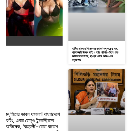
হামিম মামলায় বিস্ফোরক মোড়! শুধু শুভেন্দু নন,
প্রতিমন্ত্রী উমেশ রাই ও তাঁর পরিবারও ছিল পাক
জঙ্গিদের নিশানায়, হাওড়া থেকে আরও এক
গ্রেফতার
মধুমিতার ডাবল ধামাকা! বাংলাদেশে
শুটিং, এবার তেলুগু ইন্ডাস্ট্রিতে
অভিষেক, ‘বাহুবলী’-খ্যাত রাকেশ