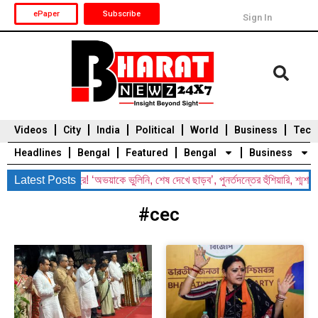
ePaper
Subscribe
Sign In
Videos
City
India
Political
World
Business
Tech
Headlines
Bengal
Featured
Bengal
Business
য় চোখে জল শুভেন্দুর! ‘অভয়াকে ভুলিনি, শেষ দেখে ছাড়ব’, পুনর্তদন্তের হুঁশিয়ারি, শ্মশা
Latest Posts
Durga Puja 2025
Auto
Du
#cec