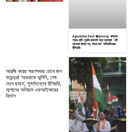
Agnimitra Paul Warning: রাস্তায়
পাথর-বালি-সুরকি রাখলেই কড়া ব্যবস্থা! ‘এটা
আপনার রাস্তা নয়, শুধরে যান’ অগ্নিমিত্রার
হুঁশিয়ারি
আরজি করের স্মরণসভায় চোখে জল
শুভেন্দুর! ‘অভয়াকে ভুলিনি, শেষ
দেখে ছাড়ব’, পুনর্তদন্তের হুঁশিয়ারি,
শ্মশানের অনিয়মে এফআইআরের
নির্দেশ