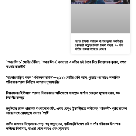
হর ঘর তিরঙ্গার মহাযজ্ঞে বাংলার সূচনা! ভবানীপুরে
মুখ্যমন্ত্রী শুভেন্দুর বিশাল তিরঙ্গা যাত্রা, ৭০ লক্ষ
জাতীয় পতাকা বিতরণের ঘোষণা
‘গদ্দার টিম ১’ মোদীর টেবিলে, ‘গদ্দার টিম ২’ নবান্নে! একদিনে দুই বৈঠক ঘিরে বিস্ফোরক কুনাল, তপ্ত
বাংলার রাজনীতি
‘বাংলার বাড়ি’র বদলে ‘পশ্চিমবঙ্গ আবাস’—৬,১২২ কোটির বেশি বরাদ্দ, পুজোর পর আরও লক্ষাধিক
পরিবারকে প্রথম কিস্তির আশ্বাস মুখ্যমন্ত্রীর
বিধানসভার ইতিহাসে প্রথম! বিধায়কদের অভিযোগে সাসপেন্ড মার্শাল দেবব্রত মুখোপাধ্যায়, শুরু
বিভাগীয় তদন্ত
মধুমিতার ডাবল ধামাকা! বাংলাদেশে শুটিং, এবার তেলুগু ইন্ডাস্ট্রিতে অভিষেক, ‘বাহুবলী’-খ্যাত রাকেশ
ভারের সঙ্গে রোম্যান্সে বাংলার ‘পাখি’
হামিম মামলায় বিস্ফোরক মোড়! শুধু শুভেন্দু নন, প্রতিমন্ত্রী উমেশ রাই ও তাঁর পরিবারও ছিল পাক
জঙ্গিদের নিশানায়, হাওড়া থেকে আরও এক গ্রেফতার