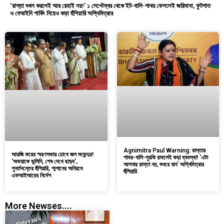
‘রাস্তা দখল করলেই আর রেহাই নয়!’ ১ সেপ্টেম্বর থেকে ইট-বালি-পাথর ফেললেই জরিমানা, ফুটপাত
ও বেআইনি পার্কিং নিয়েও কড়া হুঁশিয়ারি অগ্নিমিত্রার
Agnimitra Paul Warning: রাস্তায়
আরজি করের স্মরণসভায় চোখে জল শুভেন্দুর!
পাথর-বালি-সুরকি রাখলেই কড়া ব্যবস্থা! ‘এটা
‘অভয়াকে ভুলিনি, শেষ দেখে ছাড়ব’,
আপনার রাস্তা নয়, শুধরে যান’ অগ্নিমিত্রার
পুনর্তদন্তের হুঁশিয়ারি, শ্মশানের অনিয়মে
হুঁশিয়ারি
এফআইআরের নির্দেশ
More Newses....