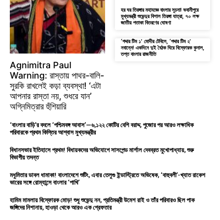
হর ঘর তিরঙ্গার মহাযজ্ঞে বাংলার সূচনা! ভবানীপুরে
মুখ্যমন্ত্রী শুভেন্দুর বিশাল তিরঙ্গা যাত্রা, ৭০ লক্ষ
জাতীয় পতাকা বিতরণের ঘোষণা
‘গদ্দার টিম ১’ মোদীর টেবিলে, ‘গদ্দার টিম ২’
নবান্নে! একদিনে দুই বৈঠক ঘিরে বিস্ফোরক কুনাল,
তপ্ত বাংলার রাজনীতি
Agnimitra Paul
Warning: রাস্তায় পাথর-বালি-
সুরকি রাখলেই কড়া ব্যবস্থা! ‘এটা
আপনার রাস্তা নয়, শুধরে যান’
অগ্নিমিত্রার হুঁশিয়ারি
‘বাংলার বাড়ি’র বদলে ‘পশ্চিমবঙ্গ আবাস’—৬,১২২ কোটির বেশি বরাদ্দ, পুজোর পর আরও লক্ষাধিক
পরিবারকে প্রথম কিস্তির আশ্বাস মুখ্যমন্ত্রীর
বিধানসভার ইতিহাসে প্রথম! বিধায়কদের অভিযোগে সাসপেন্ড মার্শাল দেবব্রত মুখোপাধ্যায়, শুরু
বিভাগীয় তদন্ত
মধুমিতার ডাবল ধামাকা! বাংলাদেশে শুটিং, এবার তেলুগু ইন্ডাস্ট্রিতে অভিষেক, ‘বাহুবলী’-খ্যাত রাকেশ
ভারের সঙ্গে রোম্যান্সে বাংলার ‘পাখি’
হামিম মামলায় বিস্ফোরক মোড়! শুধু শুভেন্দু নন, প্রতিমন্ত্রী উমেশ রাই ও তাঁর পরিবারও ছিল পাক
জঙ্গিদের নিশানায়, হাওড়া থেকে আরও এক গ্রেফতার