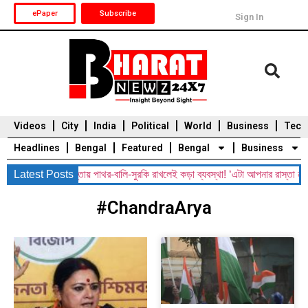
ePaper
Subscribe
Sign In
Videos
City
India
Political
World
Business
Tech
Headlines
Bengal
Featured
Bengal
Business
arning: রাস্তায় পাথর-বালি-সুরকি রাখলেই কড়া ব্যবস্থা! ‘এটা আপনার রাস্তা নয়, শুধর
Latest Posts
Durga Puja 2025
Auto
Du
#ChandraArya