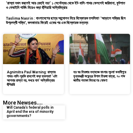
‘রাস্তা দখল করলেই আর রেহাই নয়!’ ১ সেপ্টেম্বর থেকে ইট-বালি-পাথর ফেললেই জরিমানা, ফুটপাত
ও বেআইনি পার্কিং নিয়েও কড়া হুঁশিয়ারি অগ্নিমিত্রার
Taslima Nasrin : বাংলাদেশের ছাত্র আন্দোলন নিয়ে বিস্ফোরক তসলিমা! ‘আড়ালে সক্রিয় ছিল
উগ্রপন্থী শক্তি’, কলকাতায় ফিরেই একের পর এক বিস্ফোরক মন্তব্য
Agnimitra Paul Warning: রাস্তায়
হর ঘর তিরঙ্গার মহাযজ্ঞে বাংলার সূচনা! ভবানীপুরে
পাথর-বালি-সুরকি রাখলেই কড়া ব্যবস্থা! ‘এটা
মুখ্যমন্ত্রী শুভেন্দুর বিশাল তিরঙ্গা যাত্রা, ৭০ লক্ষ
আপনার রাস্তা নয়, শুধরে যান’ অগ্নিমিত্রার
জাতীয় পতাকা বিতরণের ঘোষণা
হুঁশিয়ারি
More Newses....
Will Canada’s federal polls in
April end the era of minority
governments?