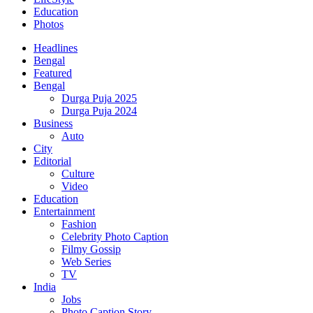
Education
Photos
Headlines
Bengal
Featured
Bengal
Durga Puja 2025
Durga Puja 2024
Business
Auto
City
Editorial
Culture
Video
Education
Entertainment
Fashion
Celebrity Photo Caption
Filmy Gossip
Web Series
TV
India
Jobs
Photo Caption Story