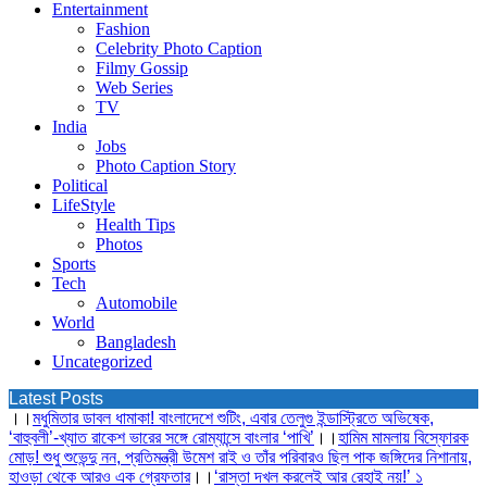
Entertainment
Fashion
Celebrity Photo Caption
Filmy Gossip
Web Series
TV
India
Jobs
Photo Caption Story
Political
LifeStyle
Health Tips
Photos
Sports
Tech
Automobile
World
Bangladesh
Uncategorized
Latest Posts
।।
মধুমিতার ডাবল ধামাকা! বাংলাদেশে শুটিং, এবার তেলুগু ইন্ডাস্ট্রিতে অভিষেক,
‘বাহুবলী’-খ্যাত রাকেশ ভারের সঙ্গে রোম্যান্সে বাংলার ‘পাখি’
।।
হামিম মামলায় বিস্ফোরক
মোড়! শুধু শুভেন্দু নন, প্রতিমন্ত্রী উমেশ রাই ও তাঁর পরিবারও ছিল পাক জঙ্গিদের নিশানায়,
হাওড়া থেকে আরও এক গ্রেফতার
।।
‘রাস্তা দখল করলেই আর রেহাই নয়!’ ১