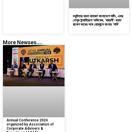
মধুমিতার ডাবল ধামাকা! বাংলাদেশে শুটিং, এবার
তেলুগু ইন্ডাস্ট্রিতে অভিষেক, ‘বাহুবলী’-খ্যাত
রাকেশ ভারের সঙ্গে রোম্যান্সে বাংলার ‘পাখি’
More Newses....
Annual Conference 2024
organized by Association of
Corporate Advisers &