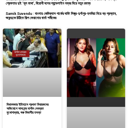
গ্রেফতার দুই ‘মূল মাথা’, বিরোধী দলের ল্যান্ডলাইন নম্বর ঘিরে নতুন রহস্য
Samik Suvendu : বাংলায় কেমিক্যাল পার্কের দাবি! সিঙ্গুর-দুর্গাপুর-হলদিয়া নিয়ে বড় প্রস্তাব,
শুভেন্দুকে চিঠিতে শিল্প ফেরানোর বার্তা শমীকের
বিধানসভার ইতিহাসে প্রথম! বিধায়কদের
অভিযোগে সাসপেন্ড মার্শাল দেবব্রত
মুখোপাধ্যায়, শুরু বিভাগীয় তদন্ত