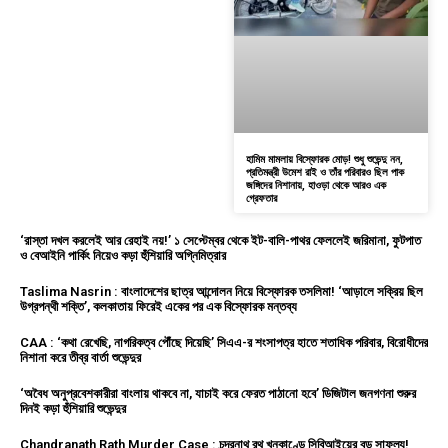
হামিম মামলায় বিস্ফোরক মোড়! শুধু শুভেন্দু নন,
প্রতিমন্ত্রী উমেশ রাই ও তাঁর পরিবারও ছিল পাক
জঙ্গিদের নিশানায়, হাওড়া থেকে আরও এক
গ্রেফতার
‘রাস্তা দখল করলেই আর রেহাই নয়!’ ১ সেপ্টেম্বর থেকে ইট-বালি-পাথর ফেললেই জরিমানা, ফুটপাত
ও বেআইনি পার্কিং নিয়েও কড়া হুঁশিয়ারি অগ্নিমিত্রার
Taslima Nasrin : বাংলাদেশের ছাত্র আন্দোলন নিয়ে বিস্ফোরক তসলিমা! ‘আড়ালে সক্রিয় ছিল
উগ্রপন্থী শক্তি’, কলকাতায় ফিরেই একের পর এক বিস্ফোরক মন্তব্য
CAA : ‘কথা রেখেছি, নাগরিকত্ব পৌঁছে দিয়েছি’ সিএএ-র শংসাপত্র হাতে শতাধিক পরিবার, বিরোধীদের
নিশানা করে তীব্র বার্তা শুভেন্দুর
‘অবৈধ অনুপ্রবেশকারীরা বাংলায় থাকবে না, যাচাই করে ফেরত পাঠানো হবে’ ডিজিটাল জনগণনা শুরুর
দিনই কড়া হুঁশিয়ারি শুভেন্দুর
Chandranath Rath Murder Case : চন্দ্রনাথ রথ খুনকাণ্ডে সিবিআইয়ের বড় সাফল্য!