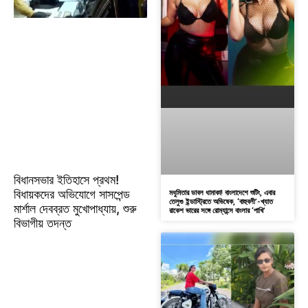
বিধানসভার ইতিহাসে প্রথম!
বিধায়কদের অভিযোগে সাসপেন্ড
মধুমিতার ডাবল ধামাকা! বাংলাদেশে শুটিং, এবার
তেলুগু ইন্ডাস্ট্রিতে অভিষেক, ‘বাহুবলী’-খ্যাত
মার্শাল দেবব্রত মুখোপাধ্যায়, শুরু
রাকেশ ভারের সঙ্গে রোম্যান্সে বাংলার ‘পাখি’
বিভাগীয় তদন্ত