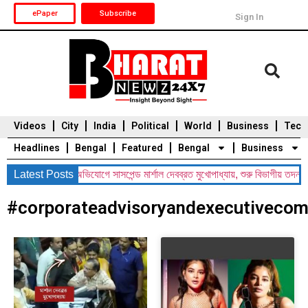
ePaper
Subscribe
Sign In
Videos
City
India
Political
World
Business
Tech
Headlines
Bengal
Featured
Bengal
Business
্রথম! বিধায়কদের অভিযোগে সাসপেন্ড মার্শাল দেবব্রত মুখোপাধ্যায়, শুরু বিভাগীয় তদন্ত
Latest Posts
Durga Puja 2025
Auto
Du
#corporateadvisoryandexecutiveco