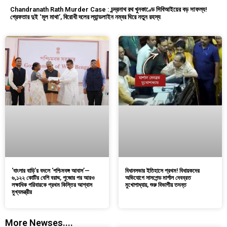
Chandranath Rath Murder Case : চন্দ্রনাথ রথ খুনকাণ্ডে সিবিআইয়ের বড় সাফল্য!
গ্রেফতার দুই ‘মূল মাথা’, বিরোধী দলের ল্যান্ডলাইন নম্বর ঘিরে নতুন রহস্য
‘বাংলার বাড়ি’র বদলে ‘পশ্চিমবঙ্গ আবাস’—
বিধানসভার ইতিহাসে প্রথম! বিধায়কদের
৬,১২২ কোটির বেশি বরাদ্দ, পুজোর পর আরও
অভিযোগে সাসপেন্ড মার্শাল দেবব্রত
লক্ষাধিক পরিবারকে প্রথম কিস্তির আশ্বাস
মুখোপাধ্যায়, শুরু বিভাগীয় তদন্ত
মুখ্যমন্ত্রীর
More Newses....