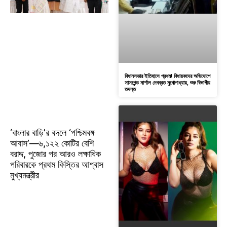
বিধানসভার ইতিহাসে প্রথম! বিধায়কদের অভিযোগে
সাসপেন্ড মার্শাল দেবব্রত মুখোপাধ্যায়, শুরু বিভাগীয়
তদন্ত
‘বাংলার বাড়ি’র বদলে ‘পশ্চিমবঙ্গ
আবাস’—৬,১২২ কোটির বেশি
বরাদ্দ, পুজোর পর আরও লক্ষাধিক
পরিবারকে প্রথম কিস্তির আশ্বাস
মুখ্যমন্ত্রীর