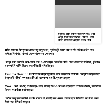
মধুমিতার ডাবল ধামাকা! বাংলাদেশে শুটিং, এবার
তেলুগু ইন্ডাস্ট্রিতে অভিষেক, ‘বাহুবলী’-খ্যাত
রাকেশ ভারের সঙ্গে রোম্যান্সে বাংলার ‘পাখি’
হামিম মামলায় বিস্ফোরক মোড়! শুধু শুভেন্দু নন, প্রতিমন্ত্রী উমেশ রাই ও তাঁর পরিবারও ছিল পাক
জঙ্গিদের নিশানায়, হাওড়া থেকে আরও এক গ্রেফতার
‘রাস্তা দখল করলেই আর রেহাই নয়!’ ১ সেপ্টেম্বর থেকে ইট-বালি-পাথর ফেললেই জরিমানা, ফুটপাত
ও বেআইনি পার্কিং নিয়েও কড়া হুঁশিয়ারি অগ্নিমিত্রার
Taslima Nasrin : বাংলাদেশের ছাত্র আন্দোলন নিয়ে বিস্ফোরক তসলিমা! ‘আড়ালে সক্রিয় ছিল
উগ্রপন্থী শক্তি’, কলকাতায় ফিরেই একের পর এক বিস্ফোরক মন্তব্য
CAA : ‘কথা রেখেছি, নাগরিকত্ব পৌঁছে দিয়েছি’ সিএএ-র শংসাপত্র হাতে শতাধিক পরিবার, বিরোধীদের
নিশানা করে তীব্র বার্তা শুভেন্দুর
‘অবৈধ অনুপ্রবেশকারীরা বাংলায় থাকবে না, যাচাই করে ফেরত পাঠানো হবে’ ডিজিটাল জনগণনা শুরুর
দিনই কড়া হুঁশিয়ারি শুভেন্দুর