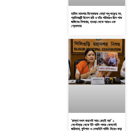
হামিম মামলায় বিস্ফোরক মোড়! শুধু শুভেন্দু নন,
প্রতিমন্ত্রী উমেশ রাই ও তাঁর পরিবারও ছিল পাক
জঙ্গিদের নিশানায়, হাওড়া থেকে আরও এক
গ্রেফতার
‘রাস্তা দখল করলেই আর রেহাই নয়!’ ১
সেপ্টেম্বর থেকে ইট-বালি-পাথর ফেললেই
জরিমানা, ফুটপাত ও বেআইনি পার্কিং নিয়েও কড়া