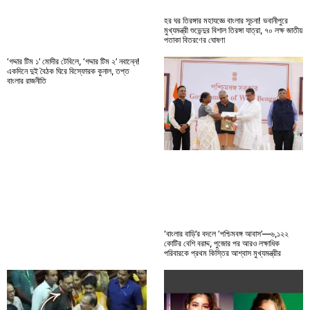
হর ঘর তিরঙ্গার মহাযজ্ঞে বাংলার সূচনা! ভবানীপুরে
মুখ্যমন্ত্রী শুভেন্দুর বিশাল তিরঙ্গা যাত্রা, ৭০ লক্ষ জাতীয়
পতাকা বিতরণের ঘোষণা
‘গদ্দার টিম ১’ মোদীর টেবিলে, ‘গদ্দার টিম ২’ নবান্নে!
একদিনে দুই বৈঠক ঘিরে বিস্ফোরক কুনাল, তপ্ত
বাংলার রাজনীতি
‘বাংলার বাড়ি’র বদলে ‘পশ্চিমবঙ্গ আবাস’—৬,১২২
কোটির বেশি বরাদ্দ, পুজোর পর আরও লক্ষাধিক
পরিবারকে প্রথম কিস্তির আশ্বাস মুখ্যমন্ত্রীর