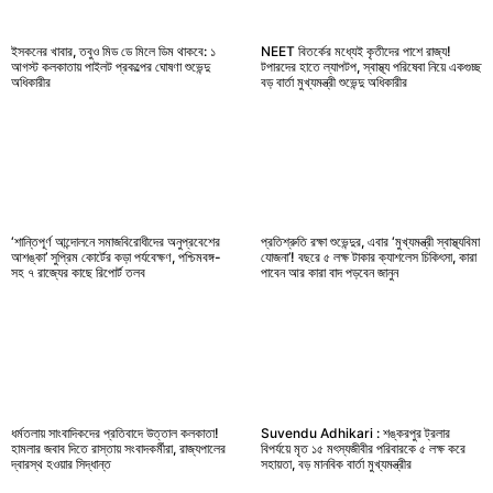
ইসকনের খাবার, তবুও মিড ডে মিলে ডিম থাকবে: ১
NEET বিতর্কের মধ্যেই কৃতীদের পাশে রাজ্য!
আগস্ট কলকাতায় পাইলট প্রকল্পের ঘোষণা শুভেন্দু
টপারদের হাতে ল্যাপটপ, স্বাস্থ্য পরিষেবা নিয়ে একগুচ্ছ
অধিকারীর
বড় বার্তা মুখ্যমন্ত্রী শুভেন্দু অধিকারীর
‘শান্তিপূর্ণ আন্দোলনে সমাজবিরোধীদের অনুপ্রবেশের
প্রতিশ্রুতি রক্ষা শুভেন্দুর, এবার ‘মুখ্যমন্ত্রী স্বাস্থ্যবিমা
আশঙ্কা’ সুপ্রিম কোর্টের কড়া পর্যবেক্ষণ, পশ্চিমবঙ্গ-
যোজনা’! বছরে ৫ লক্ষ টাকার ক্যাশলেস চিকিৎসা, কারা
সহ ৭ রাজ্যের কাছে রিপোর্ট তলব
পাবেন আর কারা বাদ পড়বেন জানুন
ধর্মতলায় সাংবাদিকদের প্রতিবাদে উত্তাল কলকাতা!
Suvendu Adhikari : শঙ্করপুর ট্রলার
হামলার জবাব দিতে রাস্তায় সংবাদকর্মীরা, রাজ্যপালের
বিপর্যয়ে মৃত ১৫ মৎস্যজীবীর পরিবারকে ৫ লক্ষ করে
দ্বারস্থ হওয়ার সিদ্ধান্ত
সহায়তা, বড় মানবিক বার্তা মুখ্যমন্ত্রীর