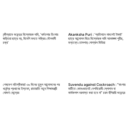
নন্দীগ্রামে শুভেন্দুর বিস্ফোরক দাবি, ‘ধর্মতলার হিংসায়
Akanksha Puri : ‘প্রতিবাদে নামলেই টাকা!’
জড়িতরা ছাত্র নয়, বিদেশি মদতে সক্রিয় মৌলবাদী
ছাত্র আন্দোলন ঘিরে বিস্ফোরক দাবি আকাঙ্ক্ষা পুরীর,
চক্র’
মন্তব্যে তোলপাড় সোশ্যাল মিডিয়া
শেষমেশ নতিস্বীকার! ৩৬ দিনের তুমুল আন্দোলনের পর
Suvendu against Cockroach : “বাংলার
ধর্মেন্দ্র প্রধানের ইস্তফা, রাতারাতি নতুন শিক্ষামন্ত্রী
মাটিতে কোনওভাবেই দেশবিরোধী স্লোগান বা
ঘোষণা কেন্দ্রের
কার্যকলাপ বরদাস্ত করা হবে না” চরম হুঁশিয়ারি শুভেন্দুর