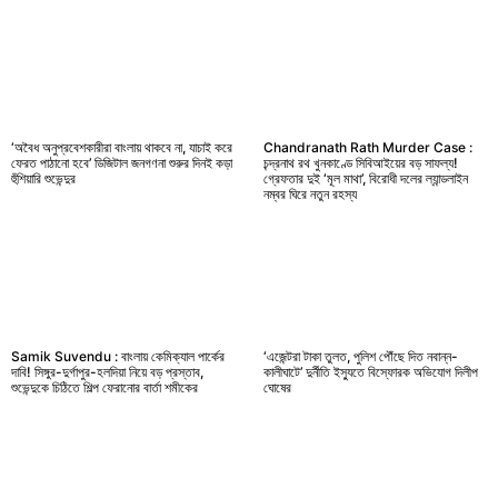
‘অবৈধ অনুপ্রবেশকারীরা বাংলায় থাকবে না, যাচাই করে
Chandranath Rath Murder Case :
ফেরত পাঠানো হবে’ ডিজিটাল জনগণনা শুরুর দিনই কড়া
চন্দ্রনাথ রথ খুনকাণ্ডে সিবিআইয়ের বড় সাফল্য!
হুঁশিয়ারি শুভেন্দুর
গ্রেফতার দুই ‘মূল মাথা’, বিরোধী দলের ল্যান্ডলাইন
নম্বর ঘিরে নতুন রহস্য
Samik Suvendu : বাংলায় কেমিক্যাল পার্কের
‘এজেন্টরা টাকা তুলত, পুলিশ পৌঁছে দিত নবান্ন-
দাবি! সিঙ্গুর-দুর্গাপুর-হলদিয়া নিয়ে বড় প্রস্তাব,
কালীঘাটে’ দুর্নীতি ইস্যুতে বিস্ফোরক অভিযোগ দিলীপ
শুভেন্দুকে চিঠিতে শিল্প ফেরানোর বার্তা শমীকের
ঘোষের