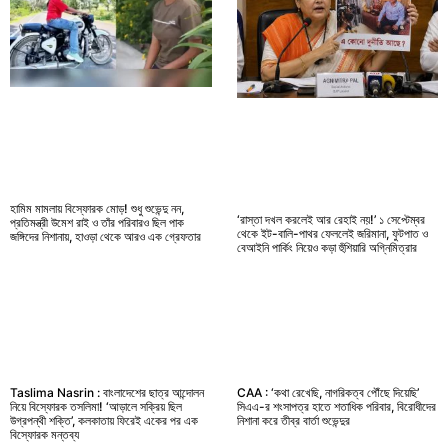
হামিম মামলায় বিস্ফোরক মোড়! শুধু শুভেন্দু নন,
‘রাস্তা দখল করলেই আর রেহাই নয়!’ ১ সেপ্টেম্বর
প্রতিমন্ত্রী উমেশ রাই ও তাঁর পরিবারও ছিল পাক
থেকে ইট-বালি-পাথর ফেললেই জরিমানা, ফুটপাত ও
জঙ্গিদের নিশানায়, হাওড়া থেকে আরও এক গ্রেফতার
বেআইনি পার্কিং নিয়েও কড়া হুঁশিয়ারি অগ্নিমিত্রার
Taslima Nasrin : বাংলাদেশের ছাত্র আন্দোলন
CAA : ‘কথা রেখেছি, নাগরিকত্ব পৌঁছে দিয়েছি’
নিয়ে বিস্ফোরক তসলিমা! ‘আড়ালে সক্রিয় ছিল
সিএএ-র শংসাপত্র হাতে শতাধিক পরিবার, বিরোধীদের
উগ্রপন্থী শক্তি’, কলকাতায় ফিরেই একের পর এক
নিশানা করে তীব্র বার্তা শুভেন্দুর
বিস্ফোরক মন্তব্য