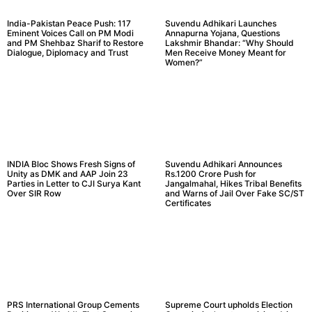
India-Pakistan Peace Push: 117
Suvendu Adhikari Launches
Eminent Voices Call on PM Modi
Annapurna Yojana, Questions
and PM Shehbaz Sharif to Restore
Lakshmir Bhandar: “Why Should
Dialogue, Diplomacy and Trust
Men Receive Money Meant for
Women?”
INDIA Bloc Shows Fresh Signs of
Suvendu Adhikari Announces
Unity as DMK and AAP Join 23
Rs.1200 Crore Push for
Parties in Letter to CJI Surya Kant
Jangalmahal, Hikes Tribal Benefits
Over SIR Row
and Warns of Jail Over Fake SC/ST
Certificates
PRS International Group Cements
Supreme Court upholds Election