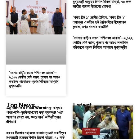
মুখ্যমন্ত্রী শুভেন্দুর বিশাল তিরঙ্গা যাত্রা, ৭০ লক্ষ
জাতীয় পতাকা বিতরণের ঘোষণা
‘গদ্দার টিম ১’ মোদীর টেবিলে, ‘গদ্দার টিম ২’
নবান্নে! একদিনে দুই বৈঠক ঘিরে বিস্ফোরক
কুনাল, তপ্ত বাংলার রাজনীতি
‘বাংলার বাড়ি’র বদলে ‘পশ্চিমবঙ্গ আবাস’—৬,১২২
কোটির বেশি বরাদ্দ, পুজোর পর আরও লক্ষাধিক
পরিবারকে প্রথম কিস্তির আশ্বাস মুখ্যমন্ত্রীর
‘বাংলার বাড়ি’র বদলে ‘পশ্চিমবঙ্গ আবাস’—
৬,১২২ কোটির বেশি বরাদ্দ, পুজোর পর আরও
লক্ষাধিক পরিবারকে প্রথম কিস্তির আশ্বাস
মুখ্যমন্ত্রীর
Top News...
Latest...
Agnimitra Paul Warning: রাস্তায়
পাথর-বালি-সুরকি রাখলেই কড়া ব্যবস্থা! ‘এটা
আপনার রাস্তা নয়, শুধরে যান’ অগ্নিমিত্রার
হুঁশিয়ারি
হর ঘর তিরঙ্গার মহাযজ্ঞে বাংলার সূচনা! ভবানীপুরে
মুখ্যমন্ত্রী শুভেন্দুর বিশাল তিরঙ্গা যাত্রা, ৭০ লক্ষ