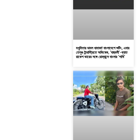
মধুমিতার ডাবল ধামাকা! বাংলাদেশে শুটিং, এবার
তেলুগু ইন্ডাস্ট্রিতে অভিষেক, ‘বাহুবলী’-খ্যাত
রাকেশ ভারের সঙ্গে রোম্যান্সে বাংলার ‘পাখি’