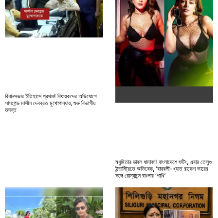
বিধানসভার ইতিহাসে প্রথম! বিধায়কদের অভিযোগে
সাসপেন্ড মার্শাল দেবব্রত মুখোপাধ্যায়, শুরু বিভাগীয়
তদন্ত
মধুমিতার ডাবল ধামাকা! বাংলাদেশে শুটিং, এবার তেলুগু
ইন্ডাস্ট্রিতে অভিষেক, ‘বাহুবলী’-খ্যাত রাকেশ ভারের
সঙ্গে রোম্যান্সে বাংলার ‘পাখি’