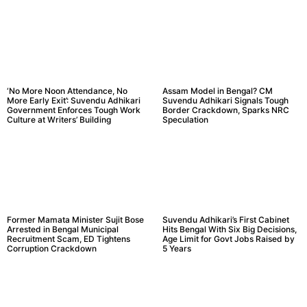
‘No More Noon Attendance, No
Assam Model in Bengal? CM
More Early Exit’: Suvendu Adhikari
Suvendu Adhikari Signals Tough
Government Enforces Tough Work
Border Crackdown, Sparks NRC
Culture at Writers’ Building
Speculation
Former Mamata Minister Sujit Bose
Suvendu Adhikari’s First Cabinet
Arrested in Bengal Municipal
Hits Bengal With Six Big Decisions,
Recruitment Scam, ED Tightens
Age Limit for Govt Jobs Raised by
Corruption Crackdown
5 Years