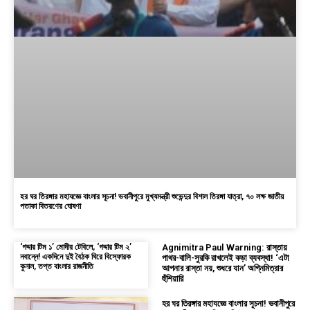
হর ঘর তিরঙ্গার মহাযজ্ঞে বাংলার সূচনা! ভবানীপুরে মুখ্যমন্ত্রী শুভেন্দুর বিশাল তিরঙ্গা যাত্রা, ৭০ লক্ষ জাতীয়
পতাকা বিতরণের ঘোষণা
‘গদ্দার টিম ১’ মোদীর টেবিলে, ‘গদ্দার টিম ২’
Agnimitra Paul Warning: রাস্তায়
নবান্নে! একদিনে দুই বৈঠক ঘিরে বিস্ফোরক
পাথর-বালি-সুরকি রাখলেই কড়া ব্যবস্থা! ‘এটা
কুনাল, তপ্ত বাংলার রাজনীতি
আপনার রাস্তা নয়, শুধরে যান’ অগ্নিমিত্রার
হুঁশিয়ারি
হর ঘর তিরঙ্গার মহাযজ্ঞে বাংলার সূচনা! ভবানীপুরে