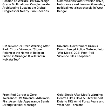
Position as World’s First Sovereign-
Commission’s voter revision drive,
Grade Multinational Conglomerate,
but draws a red line on citizenship;
Architecting Sustainable Global
political heat rises sharply in West
Progress for Nearly Two Decades
Bengal
CM Suvendu’s Stern Warning After
Suvendu Government Cracks
Park Circus Violence: “Stone
Down: Bengal Police Ordered Into
Pelting in the Name of Religion
‘War Mode’, 2021 Post-Poll
Ended in Srinagar, It Will End in
Violence Files Reopened
Kolkata Too”
From Red Carpet to Zero
Gold Shock After Modi’s Warning:
Tolerance: CM Suvendu Adhikari’s
Centre Hikes Gold & Silver Import
First Assembly Appearance Sends
Duty to 15% Amid Forex Fears and
Strong Political Message
West Asia Tensions