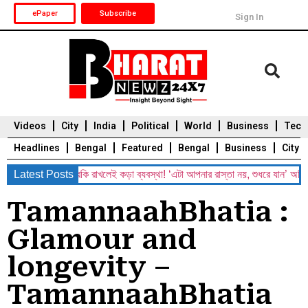
ePaper
Subscribe
Sign In
Videos
City
India
Political
World
Business
Tech
Headlines
Bengal
Featured
Bengal
Business
City
-সুরকি রাখলেই কড়া ব্যবস্থা! ‘এটা আপনার রাস্তা নয়, শুধরে যান’ অগ্নিমিত্রার হুঁশিয়
Latest Posts
Durga Puja 2025
Auto
Du
TamannaahBhatia :
Glamour and
longevity –
TamannaahBhatia