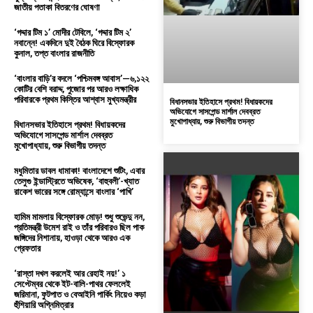
জাতীয় পতাকা বিতরণের ঘোষণা
‘গদ্দার টিম ১’ মোদীর টেবিলে, ‘গদ্দার টিম ২’
নবান্নে! একদিনে দুই বৈঠক ঘিরে বিস্ফোরক
কুনাল, তপ্ত বাংলার রাজনীতি
‘বাংলার বাড়ি’র বদলে ‘পশ্চিমবঙ্গ আবাস’—৬,১২২
কোটির বেশি বরাদ্দ, পুজোর পর আরও লক্ষাধিক
পরিবারকে প্রথম কিস্তির আশ্বাস মুখ্যমন্ত্রীর
বিধানসভার ইতিহাসে প্রথম! বিধায়কদের
অভিযোগে সাসপেন্ড মার্শাল দেবব্রত
মুখোপাধ্যায়, শুরু বিভাগীয় তদন্ত
বিধানসভার ইতিহাসে প্রথম! বিধায়কদের
অভিযোগে সাসপেন্ড মার্শাল দেবব্রত
মুখোপাধ্যায়, শুরু বিভাগীয় তদন্ত
মধুমিতার ডাবল ধামাকা! বাংলাদেশে শুটিং, এবার
তেলুগু ইন্ডাস্ট্রিতে অভিষেক, ‘বাহুবলী’-খ্যাত
রাকেশ ভারের সঙ্গে রোম্যান্সে বাংলার ‘পাখি’
হামিম মামলায় বিস্ফোরক মোড়! শুধু শুভেন্দু নন,
প্রতিমন্ত্রী উমেশ রাই ও তাঁর পরিবারও ছিল পাক
জঙ্গিদের নিশানায়, হাওড়া থেকে আরও এক
গ্রেফতার
‘রাস্তা দখল করলেই আর রেহাই নয়!’ ১
সেপ্টেম্বর থেকে ইট-বালি-পাথর ফেললেই
জরিমানা, ফুটপাত ও বেআইনি পার্কিং নিয়েও কড়া
হুঁশিয়ারি অগ্নিমিত্রার