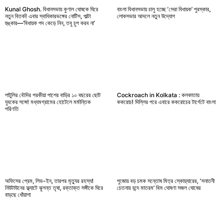
Kunal Ghosh. বিধানসভায় কুণাল ঘোষকে ঘিরে
বাংলা বিধানসভায় চালু হচ্ছে ‘সেরা বিধায়ক’ পুরস্কার,
নতুন বিতর্ক! এবার স্বাধিকারভঙ্গের নোটিস, পাল্টা
লোকসভার আদলে নতুন উদ্যোগ
হুঙ্কার—’বিধায়ক পদ কেড়ে নিন, তবু চুপ করব না’
পাটুলির বৌদির পরকীয়া পাশের বাড়ির ১০ বছরের ছোট
Cockroach in Kolkata : কলকাতায়
যুবকের সঙ্গে! মধ্যমগ্রামের হোটেলে মর্মান্তিক
ককরোচ! দিল্লির পরে এবারে ককরোচের টার্গেটে বাংলা
পরিণতি
অফিসের প্রেম, লিভ-ইন, তারপর মৃত্যুর রহস্য!
পুজোয় বড় চমক সন্তোষ মিত্র স্কোয়্যারের, ‘সনাতনী
নিউটাউনের ফ্ল্যাটে ঝুলন্ত তৃষা, রক্তাক্ত সঙ্গীকে ঘিরে
চেতনায় বন্দে মাতরম’ থিম ঘোষণা সজল ঘোষের
বাড়ছে ধোঁয়াশা